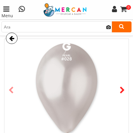
0
Menu
prev
next