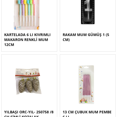
KARTELADA 6 LI KIVRIMLI
RAKAM MUM GÜMÜŞ 1 (5
MAKARON RENKLİ MUM
CM)
12CM
YILBAŞI ORC-YIL- 250758 /8
13 CM ÇUBUK MUM PEMBE
CH SİMLİ KOZALAK
6 LI