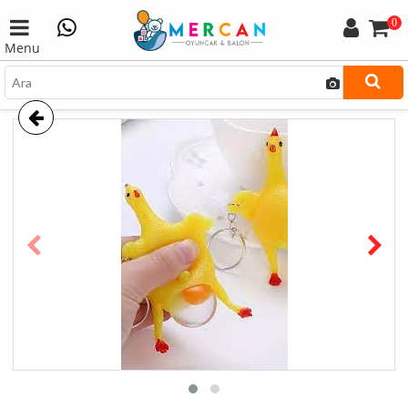
0
Menu
prev
next